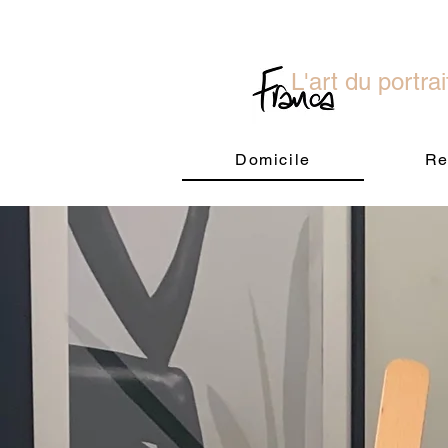
L'art du portrai
Domicile
Re