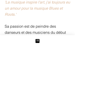
'La musique inspire l'art, j'ai toujours eu
un amour pour la musique Blues et
Roots.'
Sa passion est de peindre des
danseurs et des musiciens du début
du XXe siècle. Il y a une profondeur
dans son travail, une grande partie de
son message traduit l'émotion
profonde que le sujet ressent à travers
sa propre connexion et son expérience
de la musique.
L'ART C'EST L'AMOUR, L'AMOUR C'EST L'ART
OH, THE BLUES AIN'T NOTHING BUT A GOOD WOMAN
FEELING BAD ~ Georgia White